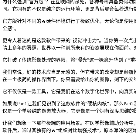
为什么强调“官方版”？在互联网的深处，各种号称具备类似功
同。它拥有的不仅是纯净的运行环境，更是背后那套每秒进行
官方版针对不同的🔥硬件环境进行了极致优化，无论你是使用
全感”。
更令人着迷的是这款软件带来的“视觉冲击力”。当你第一次点
睛上多年的雾霾，世界以一种前所未有的姿态展现在你面前。
它打破了传统影像处理的界限，将“曝光”这一概念升华到了“重
我们常说，好的技术应当是无感的，但它带来的改变却是颠覆性
在一个极简的操作界面下。你只需要给出你的图像，剩下的交给
它不仅仅是一款工具，它是我们在这个数字化世界中，向真实
如果说Part1让我们见识到了这款软件的“硬核内核”，那么Pa
仅是一个单😁纯的像素放大器，它更像是一个拥有深度思维的
让我们想象一下那些极端的应用场景。在医学影像辅助分析中，
软件后，通过其独有的🔥“组织对比增强技术”，原本浑浊的