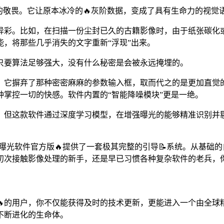
的敬畏。它让原本冰冷的🔥灰阶数据，变成了具有生命力的视觉
彩。比如，在扫描一份尘封已久的古籍影像时，由于纸张碳化或
能，将那些几乎消失的文字重新“浮现”出来。
只要算法足够强大，没有什么秘密是会被永远掩埋的。
。它摒弃了那种密密麻麻的参数输入框，取而代之的是更加直觉
种掌控一切的快感。软件内置的“智能降噪模块”更是一绝。
。但这款软件通过深度学习模型，在增强曝光的能够精准识别并
曝光软件官方版🔥提供了一套极其完整的引导📝系统。从基础
初次接触影像处理的新手，还是早已习惯各种复杂软件的老兵，
🔥的用户，你不仅能获得及时的技术更新，更能进入一个由全球
不断进化的生命体。