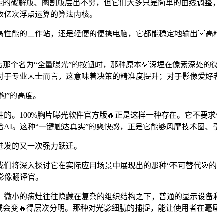
能的破解版、阉割版层出不穷，但它们大多只是简单的曲线调整，
数亿次浮点运算的算法内核。
高性能的工作站，还是轻便的便携电脑，它都能稳定地输出💡高
击那个名为“全量曝光”的按钮时，那种原本💡深埋在像素深处
对于专业人士而言，这意味着决策的精准度提升；对于影像爱好
构”的高度。
的。100%胸片曝光软件官方版🔥正是这样一种存在。它不要
AI。这种“一键触达真实”的爽快感，正是它能够风靡技术圈、
进发的又一次强力跃迁。
rt2我们将深入探讨它在实际应用场景中展现出的那种“不可替代
影像翻译官。
微小的病灶往往隐藏在复杂的组织结构之下，普通的显示设备和
区域会变🔥得层次分明。那种对光影细腻的捕捉，能让使用者在毫