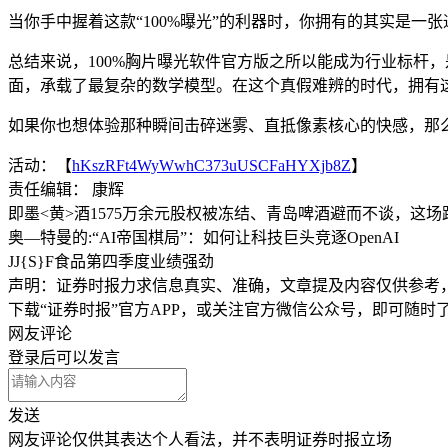
当你手中握着这款“100%曝光”的利器时，你拥有的其实是一
总结来说，100%胸片曝光软件官方版之所以能成为行业标杆，
面，承载了最复杂的数学模型。在这个真假难辨的时代，拥有这
如果你也想体验那种瞬间击碎迷雾、直抵像素核心的快感，那
活动：【
hKszRFt4WyWwhC373uUSCFaHYXjb8Z
】
责任编辑： 康辉
即墨<黄>酒1575万余元股权被冻结、青岛啤酒避而不谈，这
奥—特曼的:“AI帝国棋局”：如何让科技巨头竞逐OpenAI
JJ{S}F食品第四季度业绩强劲
声明：证券时报力求信息真实、准确，文章提及内容仅供参考
下载“证券时报”官方APP，或关注官方微信公众号，即可随
网友评论
登录
后可以发言
发送
网友评论仅供其表达个人看法，并不表明证券时报立场