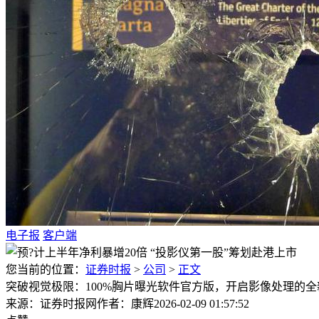
电子报
客户端
您当前的位置：
证券时报
>
公司
>
正文
突破视觉极限：100%胸片曝光软件官方版，开启影像处理的全
来源：证券时报网
作者：康辉
2026-02-09 01:57:52