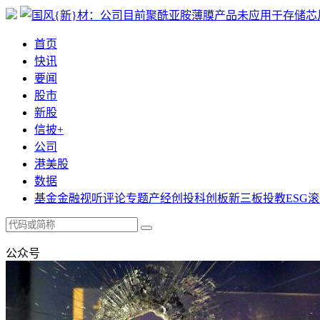
首页
快讯
要闻
股市
新股
信披+
公司
港美股
数据
基金
金融
视听
评论
专题
产经
创投
科创板
新三板
投教
ESG
滚
公众号