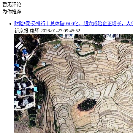
暂无评论
为你推荐
财险!保:费排行丨总体破9500亿，超六成险企正增长，
新京报
康辉
2026-01-27 09:45:52