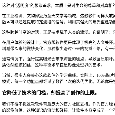
这种对“透明度”的极致追求，本质上是对生命的尊重和对真相
在工业检测、文物修复乃至天文学等领域，这款软件同样大放异
版🔥可以通过提取特定波段的信号，利用其强大的曝光重建功
这种跨越时空的对话，正是技术赋予人类的浪漫。它证明了：
在用户体验的设计上，官方版软件更是体现了极高的人文关怀
增减带📝来的微妙变化，那种指尖滑过带来的视觉回馈，有一
通常情况下，强行提高曝光会带来海量的噪点，导致画质崩坏
质依然细腻如丝，这种平衡术简直是影像处理界的艺术。
当然，很多人会关心这款软件的学习曲线。实际上，100%胸片
模式，每一个功能点都经过了数百📌次的迭代优化。无论你是
它降低了技术的门槛，却提高了创作的上限。
我们不得不提这款软件背后庞大的官方社区支持。作为官方版
的影像价值，这种知识的流动和碰撞，让软件本身变成了一个